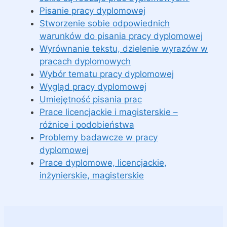
Pisanie pracy dyplomowej
Stworzenie sobie odpowiednich
warunków do pisania pracy dyplomowej
Wyrównanie tekstu, dzielenie wyrazów w
pracach dyplomowych
Wybór tematu pracy dyplomowej
Wygląd pracy dyplomowej
Umiejętność pisania prac
Prace licencjackie i magisterskie –
różnice i podobieństwa
Problemy badawcze w pracy
dyplomowej
Prace dyplomowe, licencjackie,
inżynierskie, magisterskie