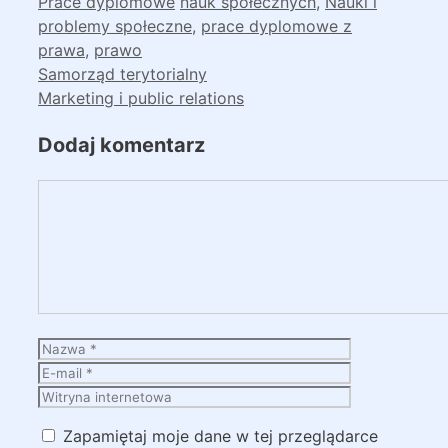
Kategorie
Tagi
Prace dyplomowe
nauk społecznych
,
Nauki i
problemy społeczne
,
prace dyplomowe z
prawa
,
prawo
Samorząd terytorialny
Marketing i public relations
Dodaj komentarz
Komentarz
Nazwa
E-
mail
Witryna
internetowa
Zapamiętaj moje dane w tej przeglądarce