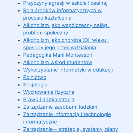
Przyczyny agresji w szkole licealnej
Rola środków informatycznych w
procesie kształcenia
Alkoholizm jako współczesny nałóg i
problem społeczny
Alkoholizm jako choroba XXI wieku i
sposoby jego przeciwdziałania
Pedagogika Marii Montessori
Alkoholizm wśród studentów
Wykorzystanie informatyki w edukacji
Rolnictwo
Socjologia
Wychowanie fizyczne
Prawo i administracja
Zarządzanie zasobami ludzkimi
Zarządzanie informacją i technologie
informatyczne
Zarządzanie – strategie, systemy, plany