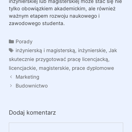
inżynierskiej lub magisterskiej może stać się nie
tylko obowiązkiem akademickim, ale również
ważnym etapem rozwoju naukowego i
zawodowego studenta.
Kategorie
Porady
Tagi
inżynierską i magisterską
,
inżynierskie
,
Jak
skutecznie przygotować pracę licencjacką
,
licencjackie
,
magisterskie
,
prace dyplomowe
Marketing
Budownictwo
Dodaj komentarz
Komentarz