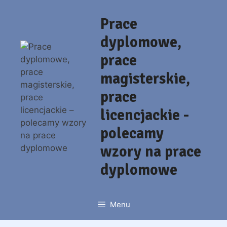
Przejdź
do
Prace
treści
dyplomowe,
prace
magisterskie,
prace
licencjackie -
polecamy
wzory na prace
dyplomowe
Menu