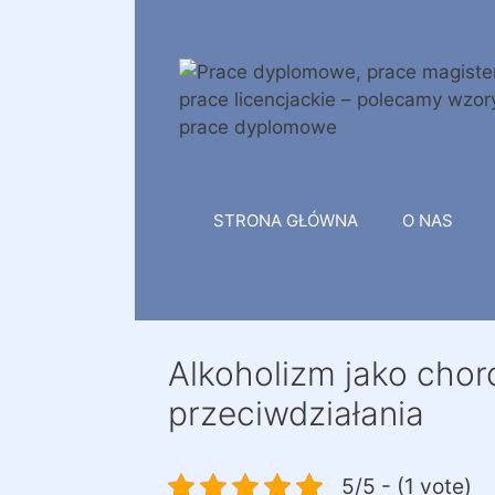
Przejdź
do
treści
STRONA GŁÓWNA
O NAS
Alkoholizm jako chor
przeciwdziałania
5/5 - (1 vote)