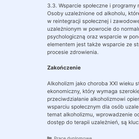
3.3. Wsparcie społeczne i programy r
Osoby uzależnione od alkoholu, które
w reintegracji społecznej i zawodow
uzależnionym w powrocie do normal
psychologiczną oraz wsparcie w pon
elementem jest także wsparcie ze stro
procesie zdrowienia.
Zakończenie
Alkoholizm jako choroba XXI wieku 
ekonomiczny, który wymaga szerokie
przeciwdziałanie alkoholizmowi opiera
wsparciu społecznym dla osób uzale
temat alkoholizmu, wprowadzenie od
dostęp do terapii uzależnień, są klu
Kategorie
Prace dyplomowe