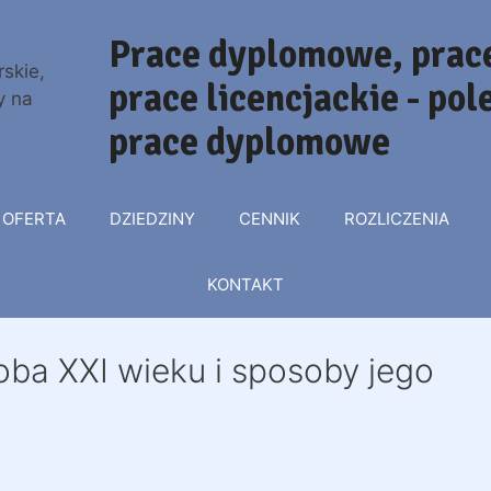
Prace dyplomowe, prace
prace licencjackie - po
prace dyplomowe
OFERTA
DZIEDZINY
CENNIK
ROZLICZENIA
KONTAKT
oba XXI wieku i sposoby jego