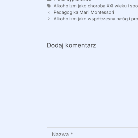
Tagi
Alkoholizm jako choroba XXI wieku i spo
Pedagogika Marii Montessori
Alkoholizm jako współczesny nałóg i pr
Dodaj komentarz
Komentarz
Nazwa