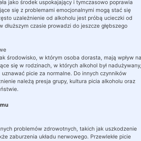
ziała jako środek uspokajający i tymczasowo poprawia
ające się z problemami emocjonalnymi mogą stać się
ęsto uzależnienie od alkoholu jest próbą ucieczki od
w dłuższym czasie prowadzi do jeszcze głębszego
owe
 jak środowisko, w którym osoba dorasta, mają wpływ n
ące się w rodzinach, w których alkohol był nadużywany
 uznawać picie za normalne. Do innych czynników
enie należą presja grupy, kultura picia alkoholu oraz
ństwie.
izmu
nych problemów zdrowotnych, takich jak uszkodzenie
także zaburzenia układu nerwowego. Przewlekłe picie