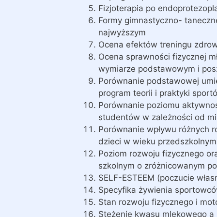
Fizjoterapia po endoprotezop
Formy gimnastyczno- taneczne
najwyższym
Ocena efektów treningu zdro
Ocena sprawności fizycznej m
wymiarze podstawowym i posz
Porównanie podstawowej umie
program teorii i praktyki spor
Porównanie poziomu aktywnoś
studentów w zależności od mi
Porównanie wpływu różnych ro
dzieci w wieku przedszkolnym
Poziom rozwoju fizycznego or
szkolnym o zróżnicowanym po
SELF-ESTEEM (poczucie własne
Specyfika żywienia sportowc
Stan rozwoju fizycznego i mo
Stężenie kwasu mlekowego a r