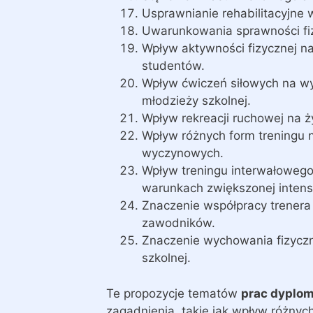
Usprawnianie rehabilitacyjn
Uwarunkowania sprawności fiz
Wpływ aktywności fizycznej na
studentów.
Wpływ ćwiczeń siłowych na wy
młodzieży szkolnej.
Wpływ rekreacji ruchowej na ży
Wpływ różnych form treningu 
wyczynowych.
Wpływ treningu interwałowego
warunkach zwiększonej intens
Znaczenie współpracy trenera
zawodników.
Znaczenie wychowania fizyczn
szkolnej.
Te propozycje tematów
prac dyplo
zagadnienia, takie jak wpływ różnyc