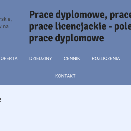
Prace dyplomowe, prace
prace licencjackie - po
prace dyplomowe
OFERTA
DZIEDZINY
CENNIK
ROZLICZENIA
KONTAKT
e