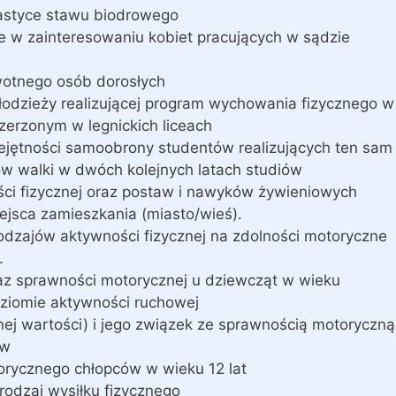
lastyce stawu biodrowego
 w zainteresowaniu kobiet pracujących w sądzie
wotnego osób dorosłych
łodzieży realizującej program wychowania fizycznego w
erzonym w legnickich liceach
jętności samoobrony studentów realizujących ten sam
tów walki w dwóch kolejnych latach studiów
ci fizycznej oraz postaw i nawyków żywieniowych
ejsca zamieszkania (miasto/wieś).
dzajów aktywności fizycznej na zdolności motoryczne
.
az sprawności motorycznej u dziewcząt w wieku
ziomie aktywności ruchowej
j wartości) i jego związek ze sprawnością motoryczną
ów
torycznego chłopców w wieku 12 lat
odzaj wysiłku fizycznego