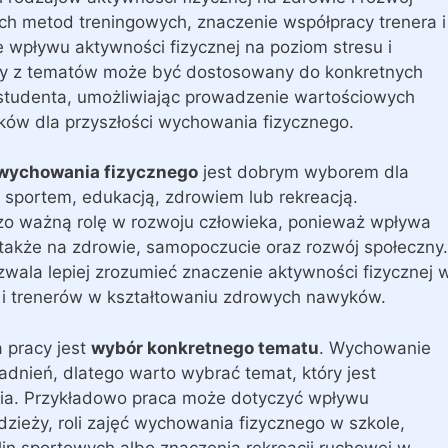
ch metod treningowych, znaczenie współpracy trenera i
 wpływu aktywności fizycznej na poziom stresu i
żdy z tematów może być dostosowany do konkretnych
studenta, umożliwiając prowadzenie wartościowych
ów dla przyszłości wychowania fizycznego.
wychowania fizycznego
jest dobrym wyborem dla
sportem, edukacją, zdrowiem lub rekreacją.
o ważną rolę w rozwoju człowieka, ponieważ wpływa
e także na zdrowie, samopoczucie oraz rozwój społeczny.
wala lepiej zrozumieć znaczenie aktywności fizycznej 
li i trenerów w kształtowaniu zdrowych nawyków.
 pracy jest
wybór konkretnego tematu
. Wychowanie
adnień, dlatego warto wybrać temat, który jest
nia. Przykładowo praca może dotyczyć wpływu
dzieży, roli zajęć wychowania fizycznego w szkole,
n sportowych albo znaczenia rekreacji ruchowej w