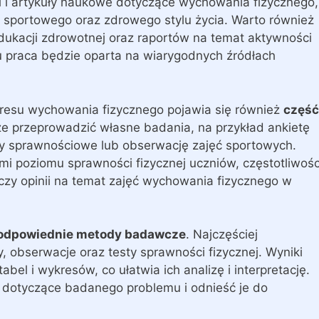
i i artykuły naukowe dotyczące wychowania fizycznego,
ngu sportowego oraz zdrowego stylu życia. Warto również
edukacji zdrowotnej oraz raportów na temat aktywności
u praca będzie oparta na wiarygodnych źródłach
resu wychowania fizycznego pojawia się również
część
że przeprowadzić własne badania, na przykład ankietę
sty sprawnościowe lub obserwację zajęć sportowych.
i poziomu sprawności fizycznej uczniów, częstotliwośc
czy opinii na temat zajęć wychowania fizycznego w
odpowiednie metody badawcze
. Najczęściej
 obserwacje oraz testy sprawności fizycznej. Wyniki
el i wykresów, co ułatwia ich analizę i interpretację.
 dotyczące badanego problemu i odnieść je do