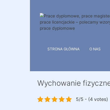
Przejdź
do
treści
STRONA GŁÓWNA
O NAS
Wychowanie fizyczn
5/5 - (4 votes)