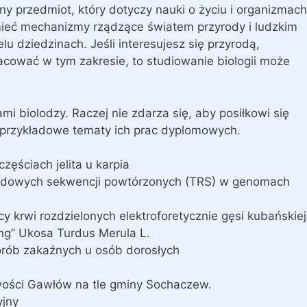
żny przedmiot, który dotyczy nauki o życiu i organizmach
mieć mechanizmy rządzące światem przyrody i ludzkim
u dziedzinach. Jeśli interesujesz się przyrodą,
acować w tym zakresie, to studiowanie biologii może
mi biolodzy. Raczej nie zdarza się, aby posiłkowi się
j przykładowe tematy ich prac dyplomowych.
zęściach jelita u karpia
otydowych sekwencji powtórzonych (TRS) w genomach
y krwi rozdzielonych elektroforetycznie gęsi kubańskiej
ng” Ukosa Turdus Merula L.
horób zakaźnych u osób dorosłych
wości Gawłów na tle gminy Sochaczew.
yjny