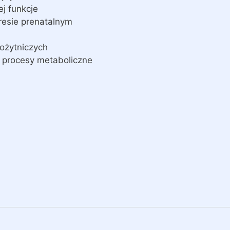
ej funkcje
resie prenatalnym
ożytniczych
o procesy metaboliczne