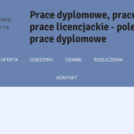
Prace dyplomowe, prace
prace licencjackie - po
prace dyplomowe
OFERTA
DZIEDZINY
CENNIK
ROZLICZENIA
KONTAKT