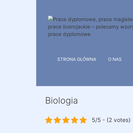
Przejdź
do
treści
STRONA GŁÓWNA
O NAS
Biologia
5/5 - (2 votes)