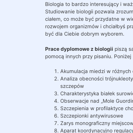
Biologia to bardzo interesujący i wa
Studiowanie biologii pozwala zrozu
ciałem, co może być przydatne w wiel
rozwojem organizmów i chciałbyś pr
być dla Ciebie dobrym wyborem.
Prace dyplomowe z biologii
piszą sa
pomocą innych przy pisaniu. Poniże
Akumulacja miedzi w różnych c
Analiza obecności trójnukle
szczepów
Charakterystyka białek surowic
Obserwacje nad „Mole Guordi
Szczepienia w profilaktyce c
Szczepionki antywirusowe
Zarys monograficzny miejsco
Aparat koordynacyjno regulac