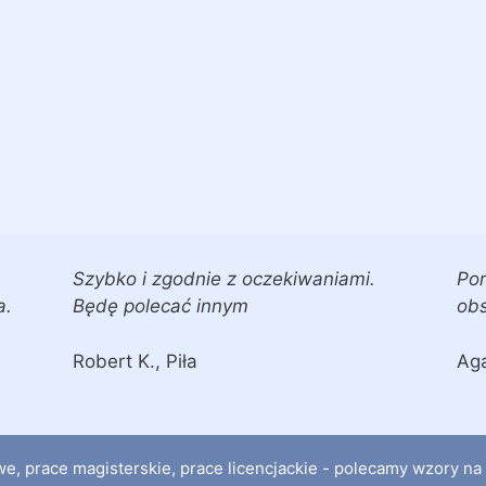
Szybko i zgodnie z oczekiwaniami.
Por
a.
Będę polecać innym
obs
Robert K., Piła
Aga
, prace magisterskie, prace licencjackie - polecamy wzory n