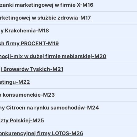
szanki marketingowej w firmie X-M16
 marketingowej w służbie zdrowia-M17
rmy Krakchemia-M18
ych firmy PROCENT-M19
ocji-mix w dużej firmie meblarskiej-M20
cji Browarów Tyskich-M21
ketingu-M22
ia konsumenckie-M23
rmy Citroen na rynku samochodów-M24
czty Polskiej-M25
 konkurencyjnej firmy LOTOS-M26