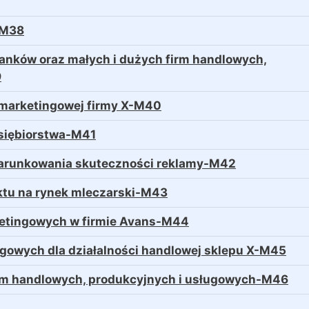
a-M38
Banków oraz małych i dużych firm handlowych,
9
i marketingowej firmy X-M40
dsiębiorstwa-M41
warunkowania skuteczności reklamy-M42
tu na rynek mleczarski-M43
rketingowych w firmie Avans-M44
gowych dla działalności handlowej sklepu X-M45
firm handlowych, produkcyjnych i usługowych-M46