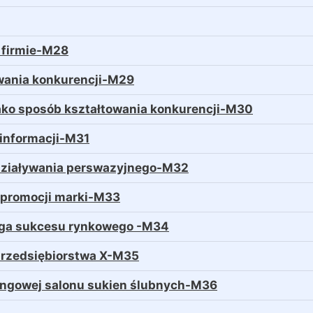
 firmie-M28
owania konkurencji-M29
ako sposób kształtowania konkurencji-M30
 informacji-M31
oddziaływania perswazyjnego-M32
 promocji marki-M33
roga sukcesu rynkowego -M34
a przedsiębiorstwa X-M35
tingowej salonu sukien ślubnych-M36