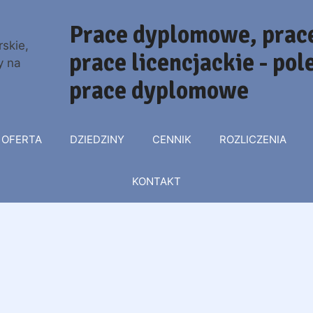
Prace dyplomowe, prace
prace licencjackie - po
prace dyplomowe
OFERTA
DZIEDZINY
CENNIK
ROZLICZENIA
KONTAKT