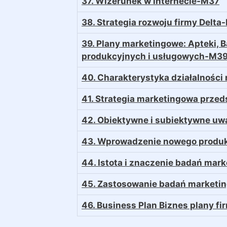
37. Wizerunek w internecie-M37
38. Strategia rozwoju firmy Delt
39. Plany marketingowe: Apteki, 
produkcyjnych i usługowych-M3
40. Charakterystyka działalnośc
41. Strategia marketingowa prze
42. Obiektywne i subiektywne u
43. Wprowadzenie nowego produk
44. Istota i znaczenie badań ma
45. Zastosowanie badań marketin
46. Business Plan Biznes plany 