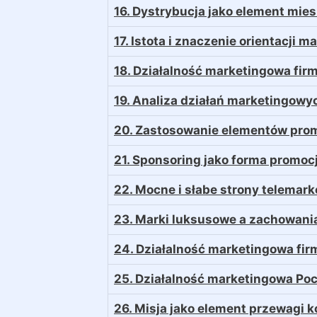
16. Dystrybucja jako element mie
17. Istota i znaczenie orientacji
18. Działalność marketingowa fi
19. Analiza działań marketingow
20. Zastosowanie elementów prom
21. Sponsoring jako forma promo
22. Mocne i słabe strony telemar
23. Marki luksusowe a zachowan
24. Działalność marketingowa fi
25. Działalność marketingowa Po
26. Misja jako element przewagi