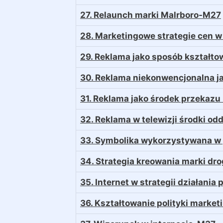
27. Relaunch marki Malrboro-M27
28. Marketingowe strategie cen w
29. Reklama jako sposób kształt
30. Reklama niekonwencjonalna j
31. Reklama jako środek przekazu
32. Reklama w telewizji środki 
33. Symbolika wykorzystywana w
34. Strategia kreowania marki d
35. Internet w strategii działani
36. Kształtowanie polityki marke