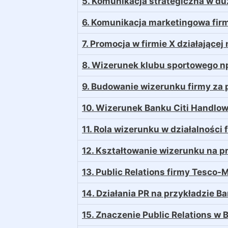
5. Komunikacja strategiczna w du
6. Komunikacja marketingowa fi
7. Promocja w firmie X działając
8. Wizerunek klubu sportowego np
9. Budowanie wizerunku firmy z
10. Wizerunek Banku Citi Handlow
11. Rola wizerunku w działalnośc
12. Kształtowanie wizerunku na 
13. Public Relations firmy Tesco-
14. Działania PR na przykładzie
15. Znaczenie Public Relations w