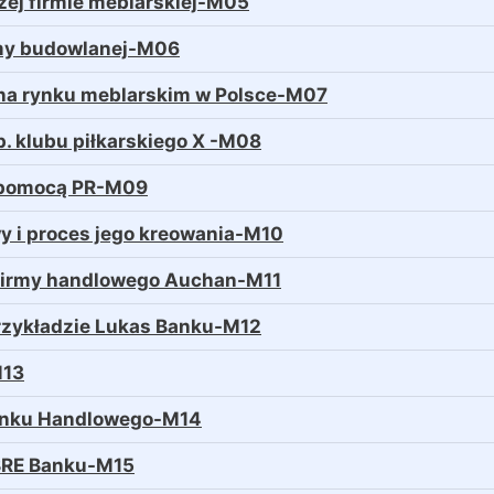
żej firmie meblarskiej-M05
rmy budowlanej-M06
ej na rynku meblarskim w Polsce-M07
. klubu piłkarskiego X -M08
a pomocą PR-M09
y i proces jego kreowania-M10
i firmy handlowego Auchan-M11
przykładzie Lukas Banku-M12
M13
 Banku Handlowego-M14
 BRE Banku-M15